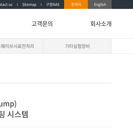
tact us
Sitemap
구정NAS
한국어
English
고객문의
회사소개
로웨이브시료전처리
기타실험장비
Pump)
스팅 시스템