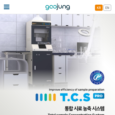
KR
EN